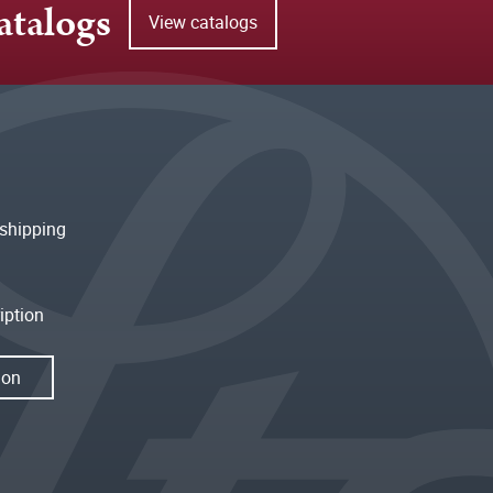
atalogs
View catalogs
shipping
iption
ion