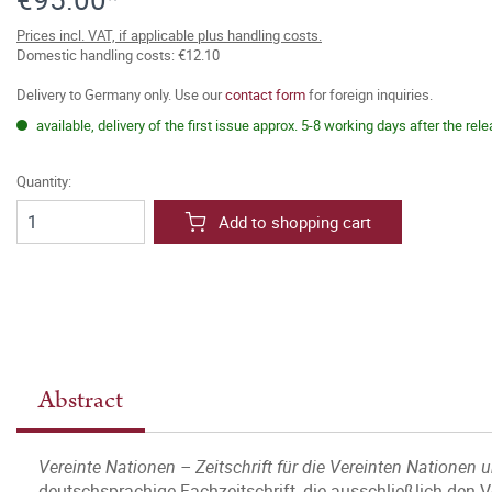
Prices incl. VAT, if applicable plus handling costs.
Domestic handling costs: €12.10
Delivery to Germany only. Use our
contact form
for foreign inquiries.
available, delivery of the first issue approx. 5-8 working days after the rel
Quantity:
Add to shopping cart
Abstract
Vereinte Nationen – Zeitschrift für die Vereinten Nationen
deutschsprachige Fachzeitschrift, die ausschließlich den V