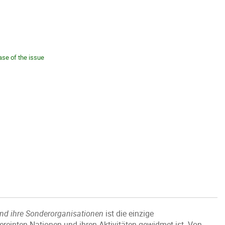
ease of the issue
 und ihre Sonderorganisationen
ist die einzige
ereinten Nationen und ihren Aktivitäten gewidmet ist. Von