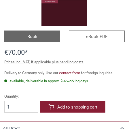
Book
eBook PDF
€70.00*
Prices incl. VAT, if applicable plus handling costs
Delivery to Germany only. Use our
contact form
for foreign inquiries.
available, deliverable in approx. 2-4 working days
Quantity:
Add to shopping cart
Abstract