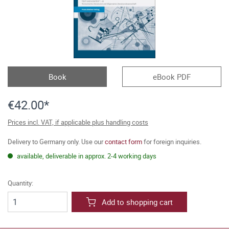
Book
eBook PDF
€42.00*
Prices incl. VAT, if applicable plus handling costs
Delivery to Germany only. Use our
contact form
for foreign inquiries.
available, deliverable in approx. 2-4 working days
Quantity:
Add to shopping cart