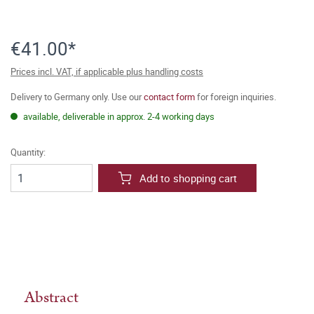
€41.00*
Prices incl. VAT, if applicable plus handling costs
Delivery to Germany only. Use our
contact form
for foreign inquiries.
available, deliverable in approx. 2-4 working days
Quantity:
Add to shopping cart
Abstract