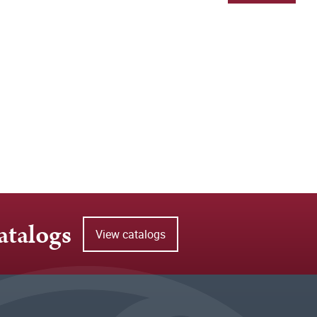
atalogs
View catalogs