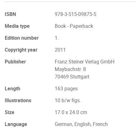
ISBN
978-3-515-09875-5
Media type
Book - Paperback
Edition number
1.
Copyright year
2011
Publisher
Franz Steiner Verlag GmbH
Maybachstr. 8
70469 Stuttgart
Length
163 pages
Illustrations
10 b/w figs.
Size
17.0 x 24.0 cm
Language
German, English, French