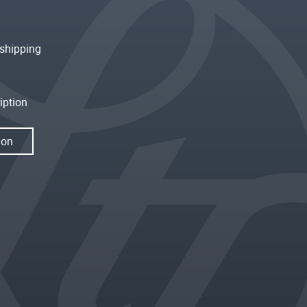
shipping
iption
ion