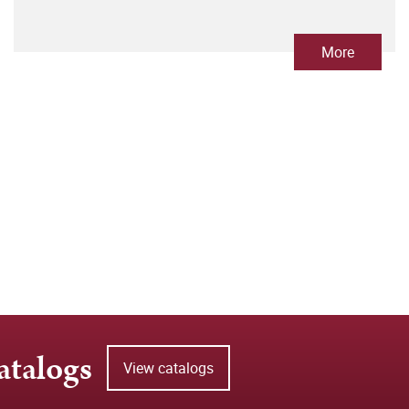
More
atalogs
View catalogs