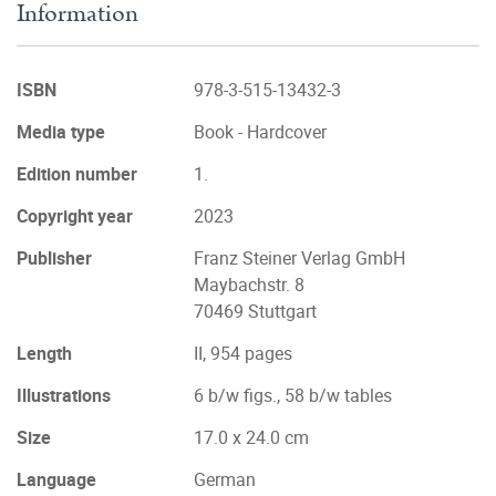
Information
ISBN
978-3-515-13432-3
Media type
Book - Hardcover
Edition number
1.
Copyright year
2023
Publisher
Franz Steiner Verlag GmbH
Maybachstr. 8
70469 Stuttgart
Length
II, 954 pages
Illustrations
6 b/w figs., 58 b/w tables
Size
17.0 x 24.0 cm
Language
German