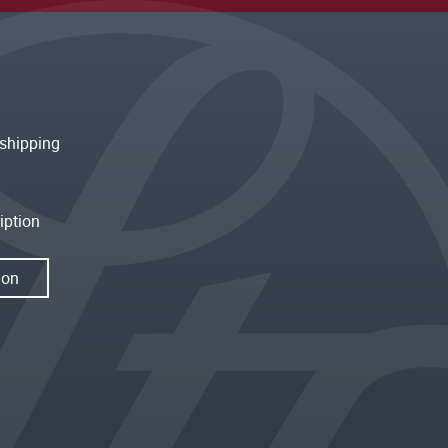
shipping
iption
ion