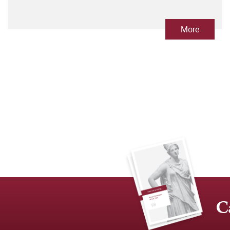
More
C