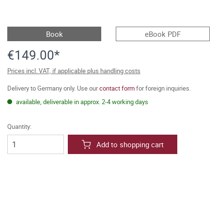
Book
eBook PDF
€149.00*
Prices incl. VAT, if applicable plus handling costs
Delivery to Germany only. Use our
contact form
for foreign inquiries.
available, deliverable in approx. 2-4 working days
Quantity:
Add to shopping cart