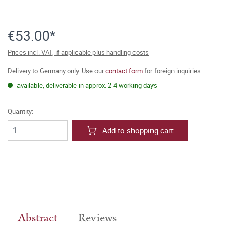
€53.00*
Prices incl. VAT, if applicable plus handling costs
Delivery to Germany only. Use our
contact form
for foreign inquiries.
available, deliverable in approx. 2-4 working days
Quantity:
Add to shopping cart
Abstract
Reviews