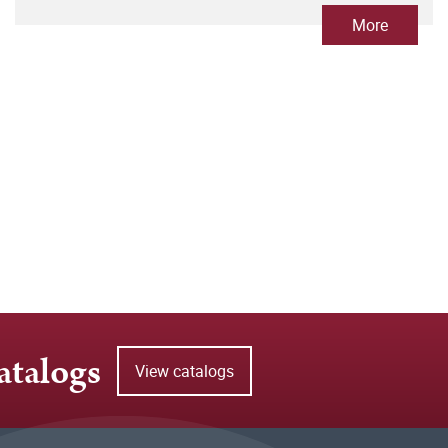
More
atalogs
View catalogs