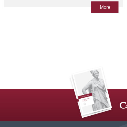
More
C