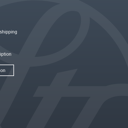
shipping
iption
ion