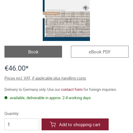
Book
eBook PDF
€46.00*
Prices incl. VAT, if applicable plus handling costs
Delivery to Germany only. Use our
contact form
for foreign inquiries.
available, deliverable in approx. 2-4 working days
Quantity:
Add to shopping cart