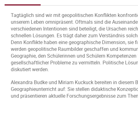
Tagtäglich sind wir mit geopolitischen Konflikten konfronti
unserem Leben omnipräsent. Oftmals sind die Auseinander
verschiedenen Intentionen sind beteiligt, die Ursachen rei
schnellen Lösungen. Es trägt daher zum Verständnis solcher 
Denn Konflikte haben eine geographische Dimension, sie f
werden geopolitische Raumbilder geschaffen und kommuniz
Geographie, den Schülerinnen und Schülern Kompetenzen f
gesellschaftlicher Probleme zu vermitteln. Politische Lö
diskutiert werden.
Alexandra Budke und Miriam Kuckuck bereiten in diesem Ba
Geographieunterricht auf: Sie stellen didaktische Konzepti
und präsentieren aktuelle Forschungsergebnisse zum The