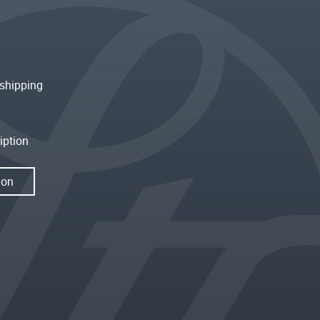
shipping
iption
ion