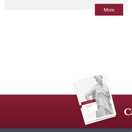
More
C