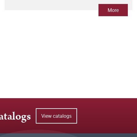
More
atalogs
View catalogs