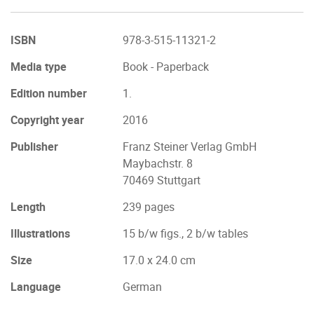
ISBN
978-3-515-11321-2
Media type
Book - Paperback
Edition number
1.
Copyright year
2016
Publisher
Franz Steiner Verlag GmbH
Maybachstr. 8
70469 Stuttgart
Length
239 pages
Illustrations
15 b/w figs., 2 b/w tables
Size
17.0 x 24.0 cm
Language
German