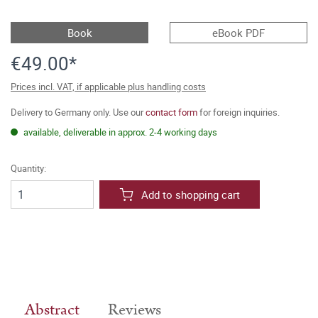
Book
eBook PDF
€49.00*
Prices incl. VAT, if applicable plus handling costs
Delivery to Germany only. Use our
contact form
for foreign inquiries.
available, deliverable in approx. 2-4 working days
Quantity:
Add to shopping cart
Abstract
Reviews