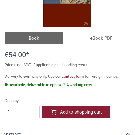
Book
eBook PDF
€54.00*
Prices incl. VAT, if applicable plus handling costs
Delivery to Germany only. Use our
contact form
for foreign inquiries.
available, deliverable in approx. 2-4 working days
Quantity:
Add to shopping cart
Abstract