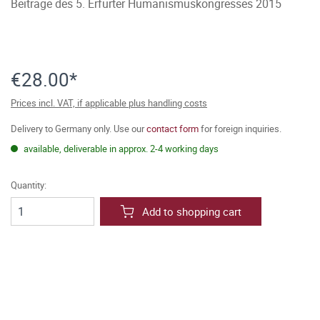
Beiträge des 5. Erfurter Humanismuskongresses 2015
€28.00*
Prices incl. VAT, if applicable plus handling costs
Delivery to Germany only. Use our
contact form
for foreign inquiries.
available, deliverable in approx. 2-4 working days
Quantity:
Add to shopping cart