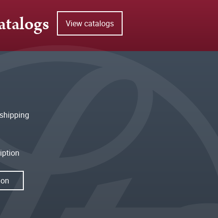
atalogs
View catalogs
shipping
iption
ion