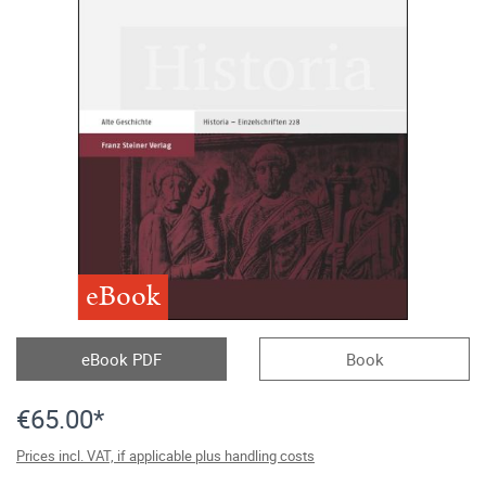
eBook
eBook PDF
Book
€65.00*
Prices incl. VAT, if applicable plus handling costs