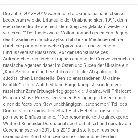
Die Jahre 2013–2019 waren für die Ukraine beinahe ebenso
bedeutsam wie die Erlangung der Unabhängigkeit 1991, denn
eben diese drohte sie nach dem Sieg des „Majdan“ wieder zu
verlieren. °°Der landesweite Volksaufstand gegen das Regime
des Präsidenten Janukowytsch führte zur Machübernahme
durch die parlamentarische Opposition – und zu einem
Einflussverlust Russlands. Vor der Drohkulisse des
Aufmarsches russischer Truppen entlang der Grenze versuchten
russische Agenten daher im Osten und Süden der Ukraine ein
„Krim-Szenarium“ herbeizuführen, d. h. die Abspaltung des
südöstlichen Landesteils. Den so entstandenen „Ukraine-
Konflikt“, der in Wahrheit kein Bürgerkrieg ist, sondern ein
russischer Zermürbungskrieg gegen die Ukraine, will Präsident
Putin im Minsk-Prozess zu seinen Bedingungen lösen: durch
einen de facto von Kiew unabhängigen, „autonomen“ Teil des
Donbass im ukrainischen Staat – als Hebel für russische
politische Einflussnahme. °°Der renommierte Ukraineexperte
Winfried Schneider-Deters analysiert detailliert und narrativ die
Geschehnisse von 2013 bis 2019 und stellt den russisch-
ukrainischen Konflikt in den Kontext des anbrechenden