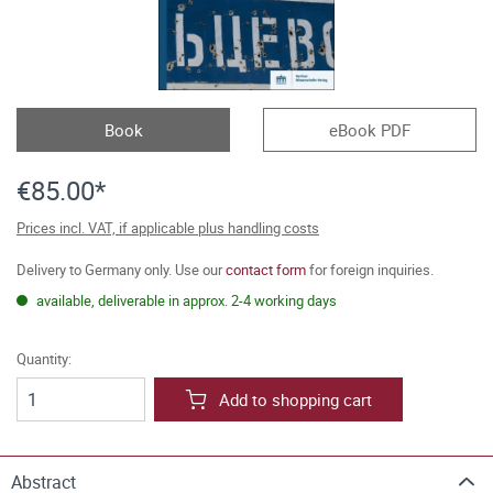
Book
eBook PDF
€85.00*
Prices incl. VAT, if applicable plus handling costs
Delivery to Germany only. Use our
contact form
for foreign inquiries.
available, deliverable in approx. 2-4 working days
Quantity:
Add to shopping cart
Abstract