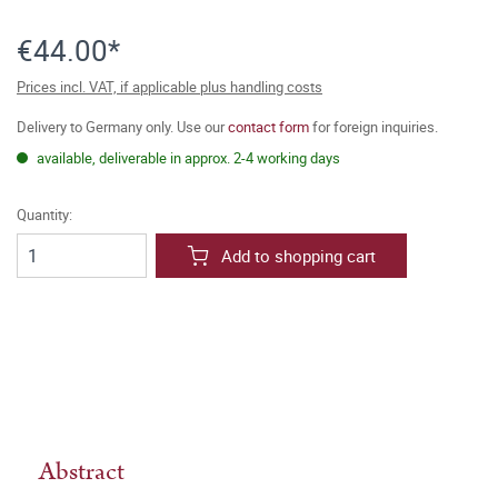
€44.00*
Prices incl. VAT, if applicable plus handling costs
Delivery to Germany only. Use our
contact form
for foreign inquiries.
available, deliverable in approx. 2-4 working days
Quantity:
Add to shopping cart
Abstract