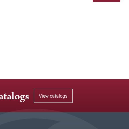
atalogs
View catalogs