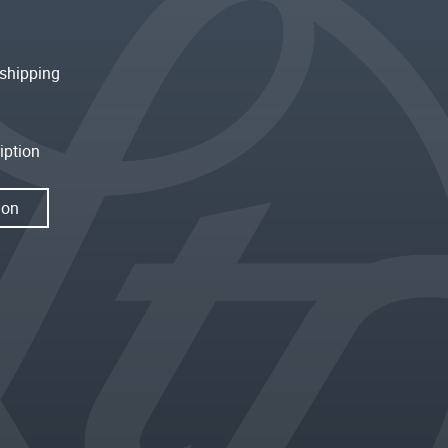
shipping
iption
ion