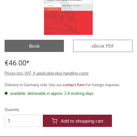
Book
eBook PDF
€46.00*
Prices incl. VAT, if applicable plus handling costs
Delivery to Germany only. Use our
contact form
for foreign inquiries.
available, deliverable in approx. 2-4 working days
Quantity:
Add to shopping cart