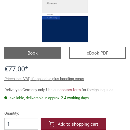
Book
eBook PDF
€77.00*
Prices incl. VAT, if applicable plus handling costs
Delivery to Germany only. Use our
contact form
for foreign inquiries.
available, deliverable in approx. 2-4 working days
Quantity:
Add to shopping cart