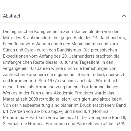
Abstract
Die uigurischen Königreiche in Zentralasien blühten von der
Mitte des 8. Jahrhunderts bis gegen Ende des 14. Jahrhunderts,
beeinflusst vom Westen durch den Manichäismus und vom
Süden und Osten durch den Buddhismus. Die preussischen
Expeditionen vom Anfang des 20. Jahrhunderts brachten die
umfangreichen Reste dieser Kultur ans Tageslicht, in den
vergangenen 100 Jahren wurde durch die Bemühungen von
zahlreichen Forschern die uigurische Literatur ediert, übersetzt
und kommentiert. Seit 1977 erscheint auch das Wörterbuch
dieser Texte; als Voraussetzung für eine Fortführung dieses
Werkes in der Form eines Akademie-Projektes wurde das
Material seit 2008 retrodigitalisiert, korrigiert und aktualisiert.
Von der Neubearbeitung sind bisher im Druck erschienen: Band
I, 1 (Verben von
ab
- bis
äzüglä
-) und Band II, 1 (Nomina –
Pronomina – Partikeln von
a
bis
asvik
). Der vorliegende Band II,
2 enthält die Nomina, Pronomina und Partikeln von
aš
bis
äžük
.