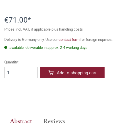
€71.00*
Prices incl. VAT, if applicable plus handling costs
Delivery to Germany only. Use our
contact form
for foreign inquiries.
available, deliverable in approx. 2-4 working days
Quantity:
Add to shopping cart
Abstract
Reviews