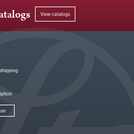
atalogs
View catalogs
shipping
iption
ion