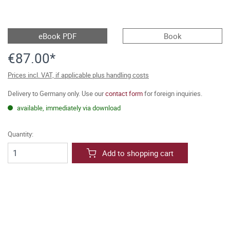
eBook PDF
Book
€87.00*
Prices incl. VAT, if applicable plus handling costs
Delivery to Germany only. Use our
contact form
for foreign inquiries.
available, immediately via download
Quantity:
Add to shopping cart