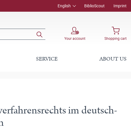
English
BiblioScout
Imprint
Your account
Shopping cart
SERVICE
ABOUT US
erfahrensrechts im deutsch-
h