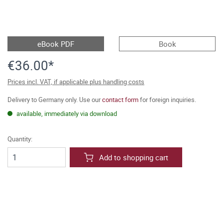
eBook PDF
Book
€36.00*
Prices incl. VAT, if applicable plus handling costs
Delivery to Germany only. Use our
contact form
for foreign inquiries.
available, immediately via download
Quantity:
Add to shopping cart