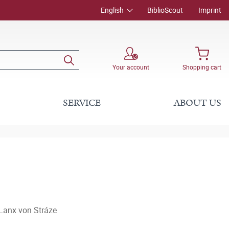
English
BiblioScout
Imprint
Your account
Shopping cart
SERVICE
ABOUT US
 Lanx von Stráze