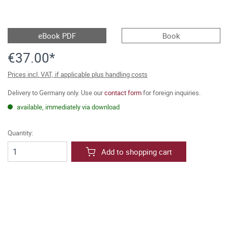
eBook PDF
Book
€37.00*
Prices incl. VAT, if applicable plus handling costs
Delivery to Germany only. Use our
contact form
for foreign inquiries.
available, immediately via download
Quantity:
Add to shopping cart