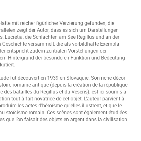
tte mit reicher figürlicher Verzierung gefunden, die
rallelen zeigt der Autor, dass es sich um Darstellungen
s, Lucretia, die Schlachten am See Regillus und an der
n Geschichte versammelt, die als vorbildhafte Exempla
der entspricht zudem zentralen Vorstellungen der
dem Hintergrund der besonderen Funktion und Bedeutung
utiert.
 étude fut découvert en 1939 en Slovaquie. Son riche décor
stoire romaine antique (depuis la création de la république
le des batailles du Regillus et du Veseris), est ici soumis à
ion tout à fait novatrice de cet objet. L'auteur parvient à
oduire les actes d'héroïsme qu'elles illustrent, et que le
au stoïcisme romain. Ces scènes sont également étudiées
s que l’on faisait des objets en argent dans la civilisation