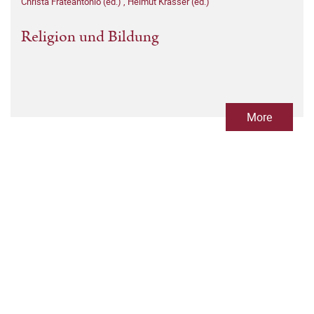
Christa Frateantonio (ed.)
,
Helmut Krasser (ed.)
Religion und Bildung
More