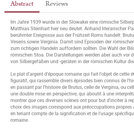
Abstract
Reviews
Im Jahre 1939 wurde in der Slowakei eine römische Silberpla
Matthias Steinhart hier neu deutet. Anhand literarischer Pa
berühmter Ereignisse aus der Frühzeit Roms handelt: Brutu
Veseris sowie Verginia. Damit sind Episoden der römische
zum richtigen Handeln auffordern sollten. Die Wahl der Bil
römischen Stoa. Die Darstellungen werden aber auch vor 
von Silbergefäßen und -geräten in der römischen Kultur disk
Le plat d'argent d'époque romaine qui fait l'objet de cette
figuratif, qui rassemble divers épisodes bien connus de l'hi
en passant par l'histoire de Brutus, celle de Verginia, ou cel
une double mise en perspective, qui aboutit à une interprétat
montrer que ces diverses scènes ont pour but d'inciter à repr
choix des images correspond aux préoccupations propres 
en tenant compte de la signification et de l'usage spécifique
romaine.