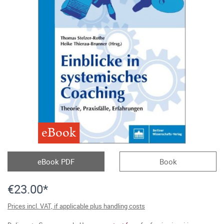
eBook
eBook PDF
Book
€23.00*
Prices incl. VAT, if applicable plus handling costs