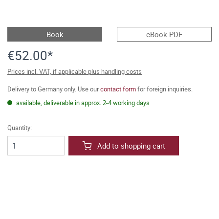
Book
eBook PDF
€52.00*
Prices incl. VAT, if applicable plus handling costs
Delivery to Germany only. Use our
contact form
for foreign inquiries.
available, deliverable in approx. 2-4 working days
Quantity:
Add to shopping cart