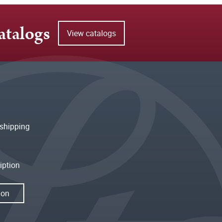
atalogs
View catalogs
shipping
iption
ion