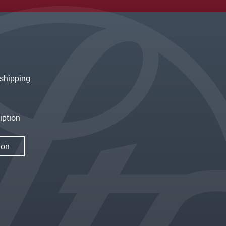
shipping
iption
ion