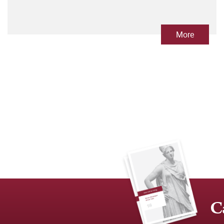
More
C