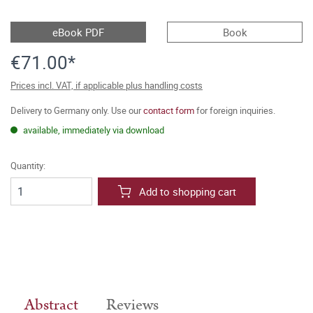
eBook PDF
Book
€71.00*
Prices incl. VAT, if applicable plus handling costs
Delivery to Germany only. Use our
contact form
for foreign inquiries.
available, immediately via download
Quantity:
Add to shopping cart
Abstract
Reviews