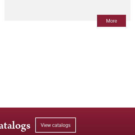
More
atalogs
View catalogs