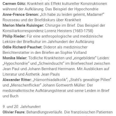
Carmen Götz:
Krankheit als Effekt kultureller Konstruktionen
während der Aufklärung. Das Beispiel der Hypochondrie
Anne-France Grenon:
„Ich habe zu leiden gelernt, Madame!“
Rousseau und der Briefdiskurs über Krankheit
Marion Maria Ruisinger:
Chirurgie im Brief. Das Beispiel der
Konsiliarkorrespondenz Lorenz Heisters (1683-1758)
Philip Rieder:
Für eine anthropologische und medizinische
Lektüre der Briefkultur im Jahrhundert der Aufklärung
Odile Richard-Pauchet:
Diderot als medizinischer
Berichterstatter in den Briefen an Sophie Volland
Monika Meier:
Tödliche Krankheiten und „eingebildete“ Leiden:
„Hypochondrie“ und „Schwindsucht“ im Briefwechsel zwischen
Jean Paul und Johann Bernhard Herrmann. Mit Ausblicken auf
Literatur und Ästhetik Jean Pauls
Alexander Ritter:
„Hämorrhiadalkolik“, „Stahl’s gewaltige Pillen“
und „Menschenflicker“ Johann Gottwerth Müller: Der
medizinalkritische Aufklärungsliterat und seine Leiden in Brief
und Buch
9. und 20. Jahrhundert
Olivier Faure:
Behandlungsverläufe. Die französischen Patienten