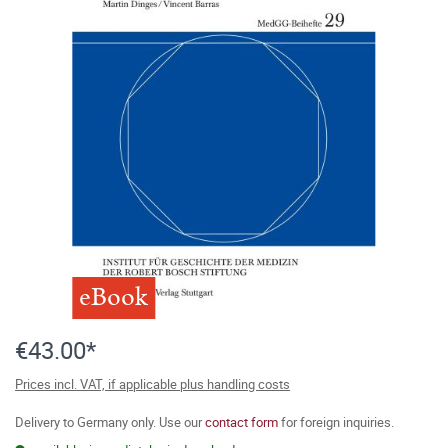
eBook
€43.00*
Prices incl. VAT, if applicable plus handling costs
Delivery to Germany only. Use our
contact form
for foreign inquiries.