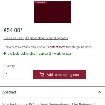
€54.00*
Prices incl. VAT, if applicable plus handling costs
Delivery to Germany only. Use our
contact form
for foreign inquiries.
available, deliverable in approx. 2-4 working days
Quantity:
Add to shopping cart
Abstract
Was bedingt den Erfolg eines Unternehmens? Im Ruhrgebiet