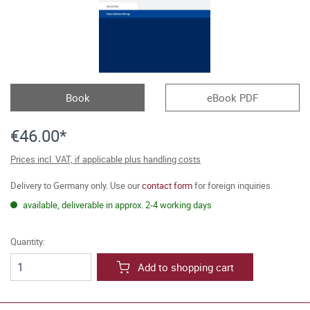
Book
eBook PDF
€46.00*
Prices incl. VAT, if applicable plus handling costs
Delivery to Germany only. Use our
contact form
for foreign inquiries.
available, deliverable in approx. 2-4 working days
Quantity:
Add to shopping cart