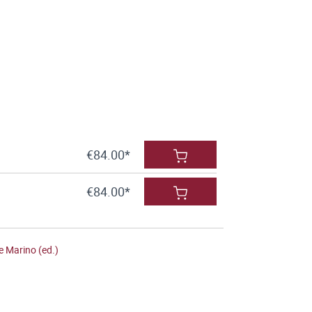
€84.00*
€84.00*
e Marino (ed.)