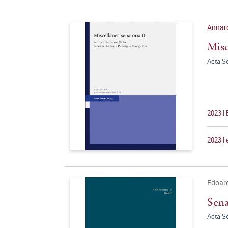
Annaro
Misc
Acta S
2023 | 
2023 |
Edoard
Sena
Acta S