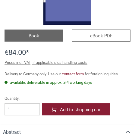
Book
eBook PDF
€84.00*
Prices incl. VAT, if applicable plus handling costs
Delivery to Germany only. Use our
contact form
for foreign inquiries.
available, deliverable in approx. 2-4 working days
Quantity:
Add to shopping cart
Abstract