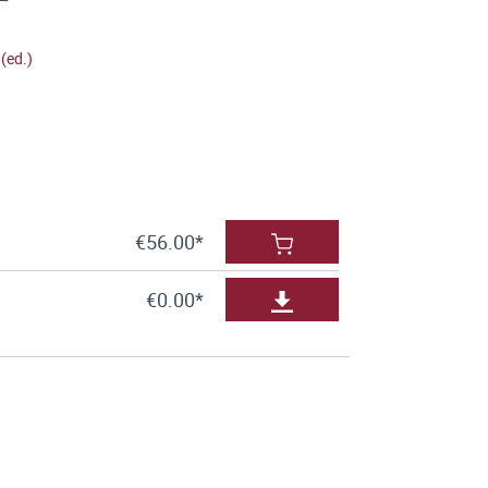
 (ed.)
€56.00*
€0.00*