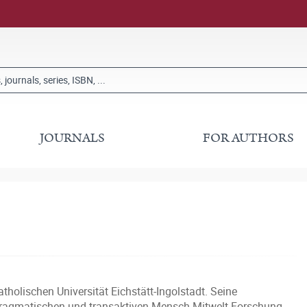
JOURNALS
FOR AUTHORS
tholischen Universität Eichstätt-Ingolstadt. Seine
 pragmatischen und transaktiven Mensch-Mitwelt-Forschung,