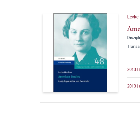
Levke
Amer
Diszip
Transat
2013 | 
2013 |