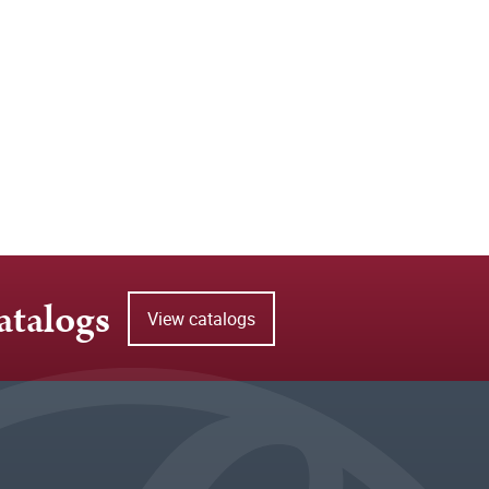
atalogs
View catalogs