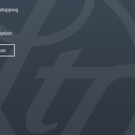
shipping
iption
ion