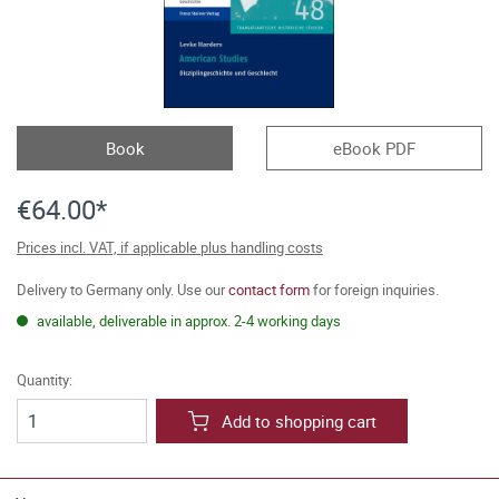
Book
eBook PDF
€64.00*
Prices incl. VAT, if applicable plus handling costs
Delivery to Germany only. Use our
contact form
for foreign inquiries.
available, deliverable in approx. 2-4 working days
Quantity:
Add to shopping cart