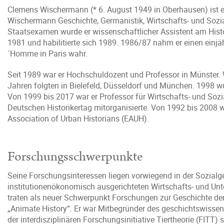
Clemens Wischermann (* 6. August 1949 in Oberhausen) ist ei
Wischermann Geschichte, Germanistik, Wirtschafts- und Sozi
Staatsexamen wurde er wissenschaftlicher Assistent am Histo
1981 und habilitierte sich 1989. 1986/87 nahm er einen einj
´Homme in Paris wahr.
Seit 1989 war er Hochschuldozent und Professor in Münster. 
Jahren folgten in Bielefeld, Düsseldorf und München. 1998 w
Von 1999 bis 2017 war er Professor für Wirtschafts- und Sozi
Deutschen Historikertag mitorganisierte. Von 1992 bis 2008 w
Association of Urban Historians (EAUH).
Forschungsschwerpunkte
Seine Forschungsinteressen liegen vorwiegend in der Sozialge
institutionenökonomisch ausgerichteten Wirtschafts- und Un
traten als neuer Schwerpunkt Forschungen zur Geschichte de
„Animate History“. Er war Mitbegründer des geschichtswissen
der interdisziplinären Forschungsinitiative Tiertheorie (FITT)