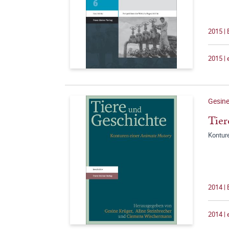
2015 |
2015 |
Gesine
Tier
Konture
2014 |
2014 |