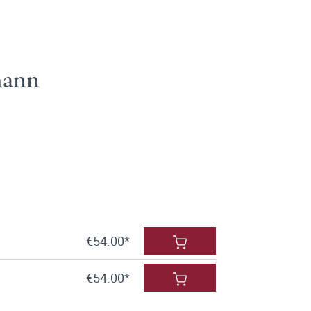
mann
€54.00*
€54.00*