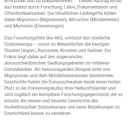
erforschen und zu dokumentieren.“ Diesen Auftrag erfüllt
das Institut durch Forschung, Lehre, Dokumentation und
Öffentlichkeitsarbeit. Die inhaltlichen Leitbegriffe bilden
dabei
Migrations
(Migrationen),
Minorities
(Minderheiten)
und
Memories
(Erinnerungen).
Das Forschungsfeld des IdGL umfasst das nördliche
Südosteuropa – somit im Wesentlichen die heutigen
Staaten Ungarn, Rumänien, Kroatien und Serbien. Ein
Fokus liegt dabei auf den sogenannten
donauschwäbischen Siedlungsgebieten im mittleren
Donaubecken. Als herausragendes Beispiel einer von
Migrationen und dem Minderheitendasein bestimmten
Geschichte haben die Donauschwaben heute einen festen
Platz in der Erinnerungskultur ihrer Herkunftsländer und
sind zugleich ein komplexer Forschungsgegenstand, der es
erlaubt, die neuere und neueste Geschichte des
multiethnischen Südosteuropa und seine Beziehungen zu
Deutschland besser zu verstehen.