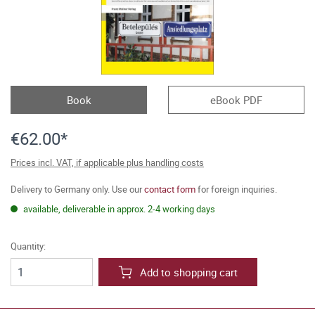
Book
eBook PDF
€62.00*
Prices incl. VAT, if applicable plus handling costs
Delivery to Germany only. Use our
contact form
for foreign inquiries.
available, deliverable in approx. 2-4 working days
Quantity:
Add to shopping cart