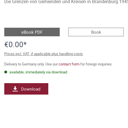
Die Grenzen von Gemeinden und Kreisen in Brandenburg 194
eBook PDF
Book
€0.00*
Prices incl. VAT, if applicable plus handling costs
Delivery to Germany only. Use our
contact form
for foreign inquiries.
available, immediately via download
Download