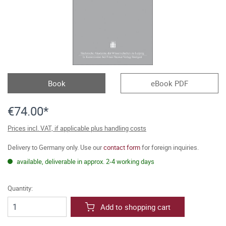
Book
eBook PDF
€74.00*
Prices incl. VAT, if applicable plus handling costs
Delivery to Germany only. Use our
contact form
for foreign inquiries.
available, deliverable in approx. 2-4 working days
Quantity:
Add to shopping cart