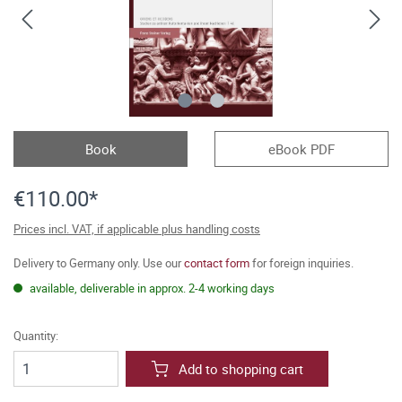
Book
eBook PDF
€110.00*
Prices incl. VAT, if applicable plus handling costs
Delivery to Germany only. Use our
contact form
for foreign inquiries.
available, deliverable in approx. 2-4 working days
Quantity:
Add to shopping cart