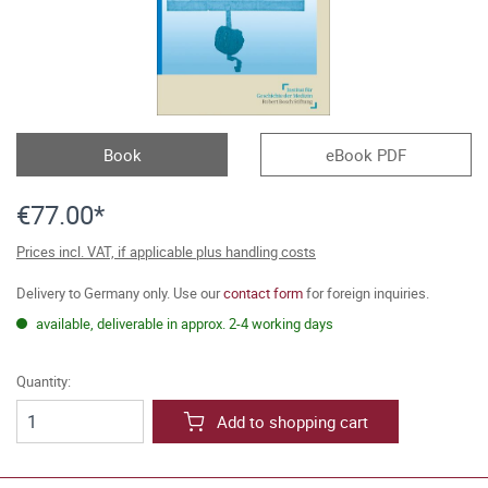
Book
eBook PDF
€77.00*
Prices incl. VAT, if applicable plus handling costs
Delivery to Germany only. Use our
contact form
for foreign inquiries.
available, deliverable in approx. 2-4 working days
Quantity:
Add to shopping cart