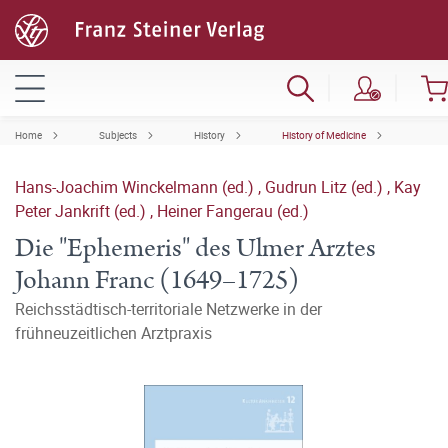
Home
Subjects
History
History of Medicine
Hans-Joachim Winckelmann (ed.)
,
Gudrun Litz (ed.)
,
Kay
Peter Jankrift (ed.)
,
Heiner Fangerau (ed.)
Die "Ephemeris" des Ulmer Arztes
Johann Franc (1649–1725)
Reichsstädtisch-territoriale Netzwerke in der
frühneuzeitlichen Arztpraxis