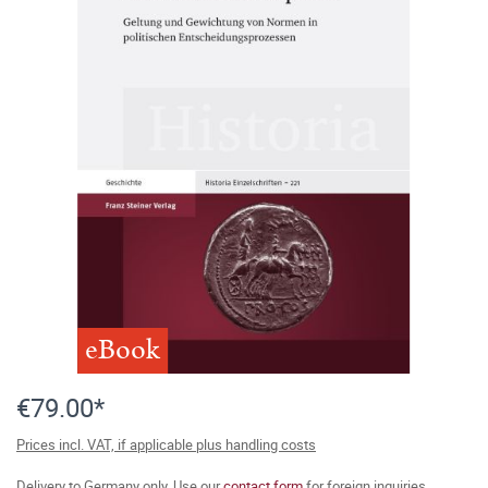
eBook
€79.00*
Prices incl. VAT, if applicable plus handling costs
Delivery to Germany only. Use our
contact form
for foreign inquiries.