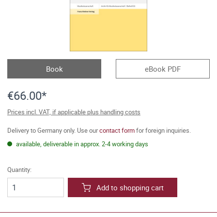
Book
eBook PDF
€66.00*
Prices incl. VAT, if applicable plus handling costs
Delivery to Germany only. Use our
contact form
for foreign inquiries.
available, deliverable in approx. 2-4 working days
Quantity:
Add to shopping cart