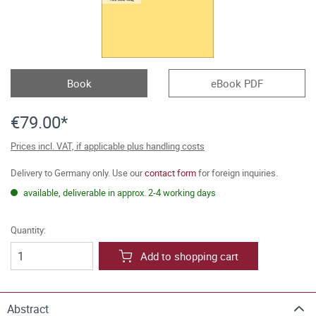
Book
eBook PDF
€79.00*
Prices incl. VAT, if applicable plus handling costs
Delivery to Germany only. Use our
contact form
for foreign inquiries.
available, deliverable in approx. 2-4 working days
Quantity:
Add to shopping cart
Abstract