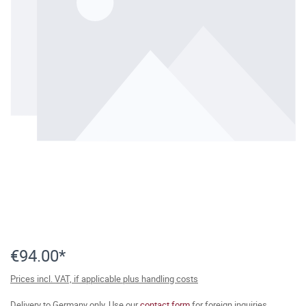
€94.00*
Prices incl. VAT, if applicable plus handling costs
Delivery to Germany only. Use our
contact form
for foreign inquiries.