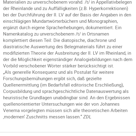
Materialien zu unverschobenem vorahd. /t/ in Appellativbelegen
der Rheinlande und zu Auffälligkeiten (z.B. Hyperkorrektionen)
bei der Durchführung der II. LV auf der Basis der Angaben in den
einschlägigen Mundartwörterbüchern und Monographien,
ergänzt durch eigene Spracherhebungen, dokumentiert. Ein
Namenkatalog zu unverschobenem /t/ in Ortsnamen
komplettiert diesen Teil: Die diatopische, diachrone und
diastratische Auswertung des Belegmaterials führt zu einer
modifizierten Theorie der Ausbreitung der II. LV im Rheinland, in
der die Möglichkeit eigenständiger Analogiebildungen nach dem
Vorbild verschobener Wörter stärker berücksichtigt ist.
„Als generelle Konsequenz und als Postulat für weitere
Forschungsbemühungen ergibt sich, daß gezielte
Quellenermittlung (im Bedarfsfall editorische Erschließung),
Corpusbildung und sprachgeschichtliche Datenauswertung als
heuristische Grundlagen unabdingbar sind. An den Ergebnissen
quellenorientierter Untersuchungen wie der von Johannes
Venema vorgelegten müssen sich alle theoretischen Arbeiten
‚modernen‘ Zuschnitts messen lassen.“
ZDL