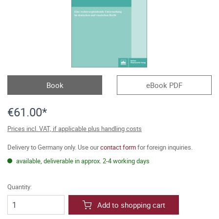
Book
eBook PDF
€61.00*
Prices incl. VAT, if applicable plus handling costs
Delivery to Germany only. Use our
contact form
for foreign inquiries.
available, deliverable in approx. 2-4 working days
Quantity:
Add to shopping cart