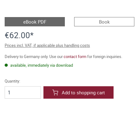
eBook PDF
Book
€62.00*
Prices incl. VAT, if applicable plus handling costs
Delivery to Germany only. Use our
contact form
for foreign inquiries.
available, immediately via download
Quantity:
Add to shopping cart