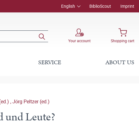
English
BiblioScout
Imprint
Your account
Shopping cart
SERVICE
ABOUT US
(ed.)
,
Jörg Peltzer (ed.)
nd und Leute?