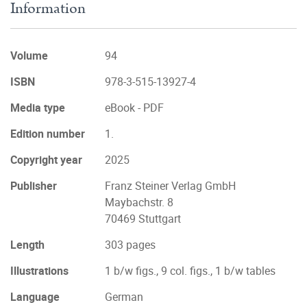
Information
Volume
94
ISBN
978-3-515-13927-4
Media type
eBook - PDF
Edition number
1.
Copyright year
2025
Publisher
Franz Steiner Verlag GmbH
Maybachstr. 8
70469 Stuttgart
Length
303 pages
Illustrations
1 b/w figs., 9 col. figs., 1 b/w tables
Language
German