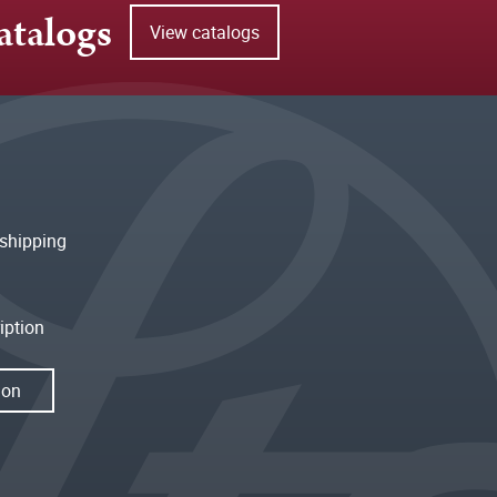
atalogs
View catalogs
shipping
iption
ion