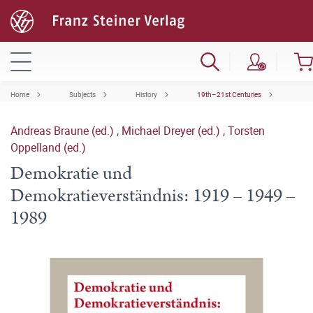
Home
Subjects
History
19th–21st Centuries
Andreas Braune (ed.)
,
Michael Dreyer (ed.)
,
Torsten
Oppelland (ed.)
Demokratie und
Demokratieverständnis: 1919 – 1949 –
1989