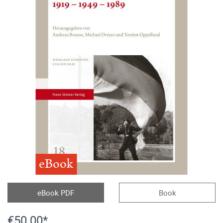
eBook
eBook PDF
Book
€50.00*