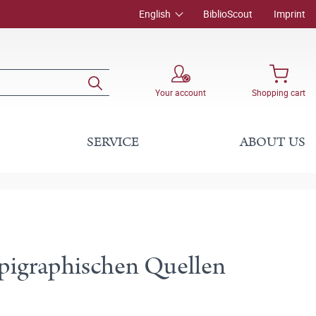
English
BiblioScout
Imprint
Your account
Shopping cart
SERVICE
ABOUT US
 epigraphischen Quellen