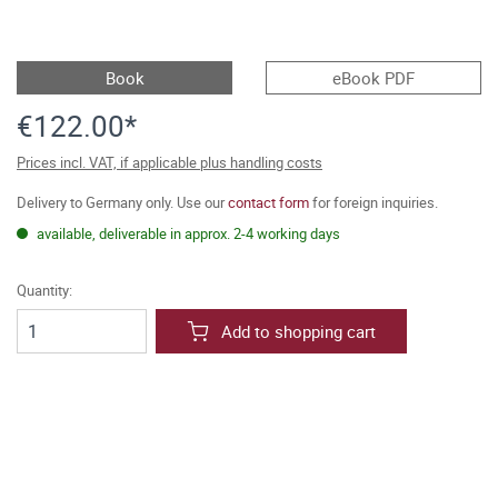
Book
eBook PDF
€122.00*
Prices incl. VAT, if applicable plus handling costs
Delivery to Germany only. Use our
contact form
for foreign inquiries.
available, deliverable in approx. 2-4 working days
Quantity:
Add to shopping cart