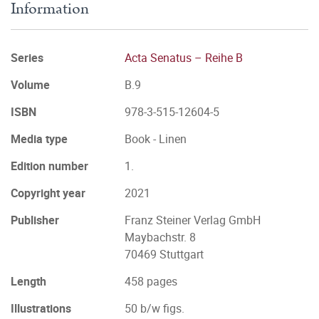
Information
Series
Acta Senatus – Reihe B
Volume
B.9
ISBN
978-3-515-12604-5
Media type
Book - Linen
Edition number
1.
Copyright year
2021
Publisher
Franz Steiner Verlag GmbH
Maybachstr. 8
70469 Stuttgart
Length
458 pages
Illustrations
50 b/w figs.