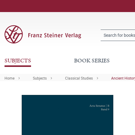
SUBJECTS
BOOK SERIES
Home
Subjects
Classical Studies
Ancient Histor