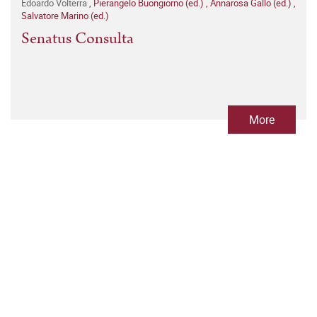
Edoardo Volterra
,
Pierangelo Buongiorno (ed.)
,
Annarosa Gallo (ed.)
,
Salvatore Marino (ed.)
Senatus Consulta
More