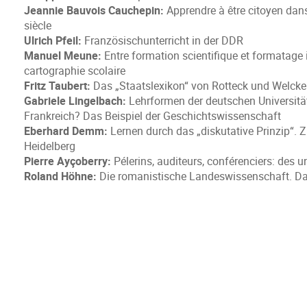
Jeannie Bauvois Cauchepin:
Apprendre à être citoyen dan
siècle
Ulrich Pfeil:
Französischunterricht in der DDR
Manuel Meune:
Entre formation scientifique et formatage 
cartographie scolaire
Fritz Taubert:
Das „Staatslexikon“ von Rotteck und Welcke
Gabriele Lingelbach:
Lehrformen der deutschen Universität
Frankreich? Das Beispiel der Geschichtswissenschaft
Eberhard Demm:
Lernen durch das „diskutative Prinzip“.
Heidelberg
Pierre Ayçoberry:
Pélerins, auditeurs, conférenciers: des 
Roland Höhne:
Die romanistische Landeswissenschaft. Da