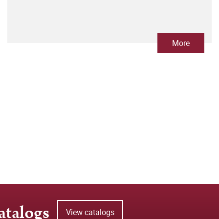
More
atalogs
View catalogs