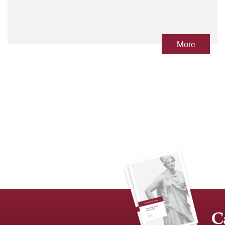
More
C