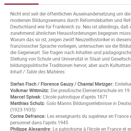
Nicht erst seit der öffentlichen Auseinandersetzung um die
modernen Bildungswesens durch Reformdebatten und Refor
Deutschland wie für Frankreich zu. Neu ist allerdings, daß
zunehmend ähnlichen Herausforderungen begegnen müssen 
Warum das so ist, zeigen zwölf Neuzeithistoriker in diesem
französischer Sprache vorliegen, untersuchen sie die Bild
die Gegenwart. Sie fragen nach Inhalten und pädagogisc
Stellung von Schule und Universität in Staat und Gesellsch
bildungspolitische Traditionen hervor, aber auch Kulturtran
Inhalt / Table des Matières:
Stefan Fisch / Florence Gauzy / Chantal Metzger:
Einleit
Volkmar Wittmütz:
Die preußische Elementarschule im 19.
Marcel Spivak:
L’école patriotique d’après 1871
Matthias Schulz:
Golo Manns Bildungserlebnisse in Deuts
(1923-1935)
Corine Defrance:
Les enseignants du supérieur en France 
personnel dans l’après 1945
Philippe Alexandre:
Le patriotisme à l’école en France et 