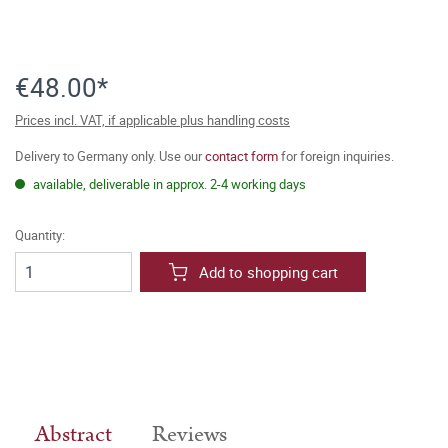
€48.00*
Prices incl. VAT, if applicable plus handling costs
Delivery to Germany only. Use our
contact form
for foreign inquiries.
available, deliverable in approx. 2-4 working days
Quantity:
Add to shopping cart
Abstract
Reviews