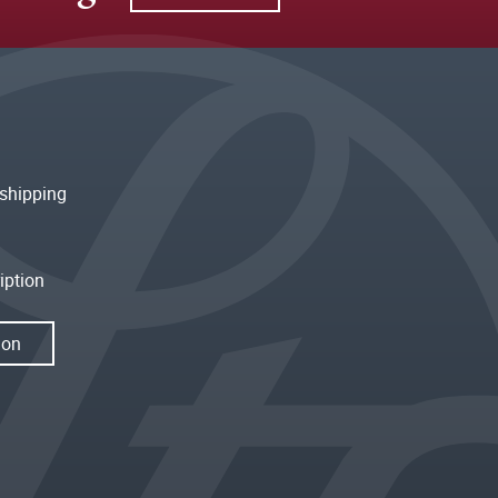
shipping
iption
ion