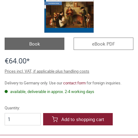
Book
eBook PDF
€64.00*
Prices incl. VAT, if applicable plus handling costs
Delivery to Germany only. Use our
contact form
for foreign inquiries.
available, deliverable in approx. 2-4 working days
Quantity:
Add to shopping cart