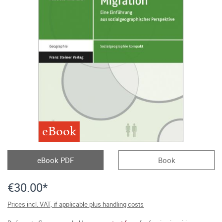
eBook
eBook PDF
Book
€30.00*
Prices incl. VAT, if applicable plus handling costs