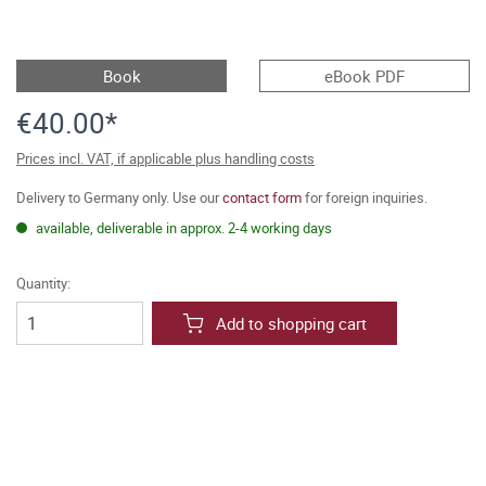
Book
eBook PDF
€40.00*
Prices incl. VAT, if applicable plus handling costs
Delivery to Germany only. Use our
contact form
for foreign inquiries.
available, deliverable in approx. 2-4 working days
Quantity:
Add to shopping cart