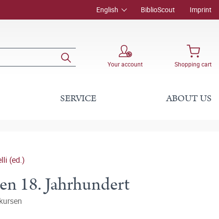
English
BiblioScout
Imprint
Your account
Shopping cart
SERVICE
ABOUT US
li (ed.)
en 18. Jahrhundert
skursen