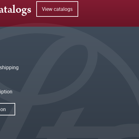
atalogs
View catalogs
shipping
iption
ion